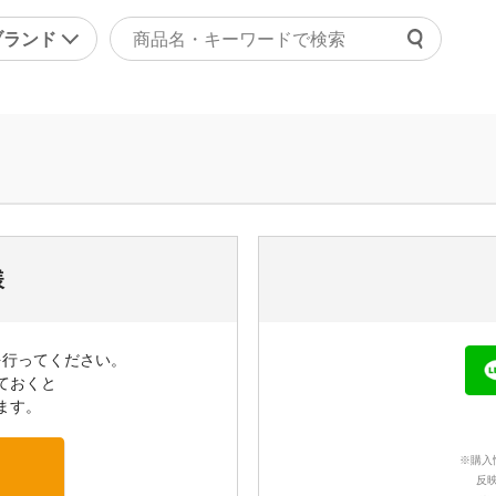
ブランド
よくあ
ァッション
マッサージ機器・健康器
ご利用
ラジャー
マッサージャー
チャッ
ョーツ
マッサージチェア
受付時間 9
正下着
健康器具・健康グッズ
問い合
ンズ
その他
様
の他
美容・エクササイズ
を行ってください。
康食品・サプリ
コスメ・化粧品
ておくと
レディース美容器具
ます。
エクササイズ
※購入
その他
反