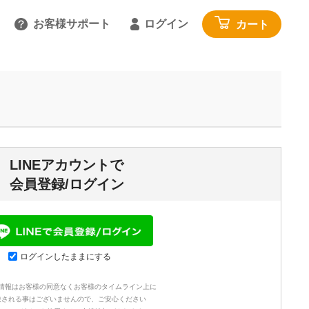
お客様サポート
ログイン
カート
るご質問を見る
具
雑貨・便利グッズ
ガイドを見る
園芸・ガーデニング
トで相談する
工具・カー用品
:00～18:00 土日祝を除く
アウトドア・レジャー
LINEアカウントで
わせる
その他
会員登録/ログイン
閉じる
寝具・家具・収納
布団・毛布
マットレス・敷きパッド
ログインしたままにする
家具・収納
情報はお客様の同意なくお客様のタイムライン上に
じゅうたん・カーペット
映される事はございませんので、ご安心ください