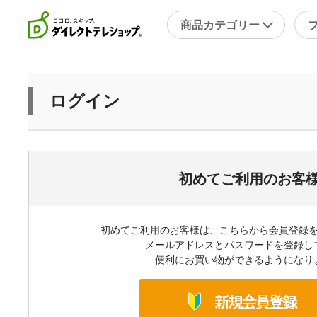
商品カテゴリー
直近のテレビ放送商品
フ
ログイン
ブ
掃除
シ
スチームクリーナー
補
洗剤・洗浄剤
メ
初めてご利用のお客
その他
そ
初めてご利用のお客様は、こちらから会員登録
キッチン
健
メールアドレスとパスワードを登録し
フライパン・鍋
便利にお買い物ができるようになり
キッチン家電
包丁・ハサミ・スライサー