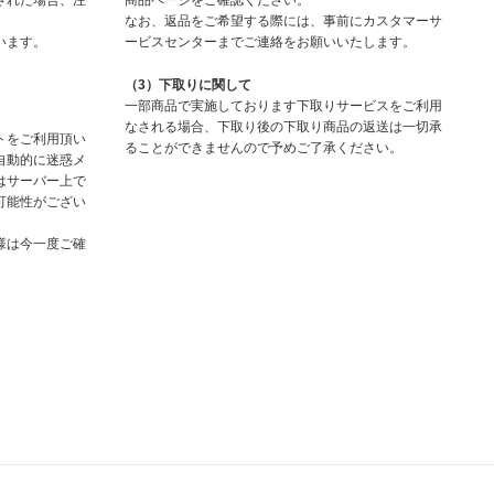
された場合、注
商品ページをご確認ください。
なお、返品をご希望する際には、事前にカスタマーサ
います。
ービスセンターまでご連絡をお願いいたします。
（3）下取りに関して
一部商品で実施しております下取りサービスをご利用
なされる場合、下取り後の下取り商品の返送は一切承
トをご利用頂い
ることができませんので予めご了承ください。
自動的に迷惑メ
はサーバー上で
可能性がござい
様は今一度ご確