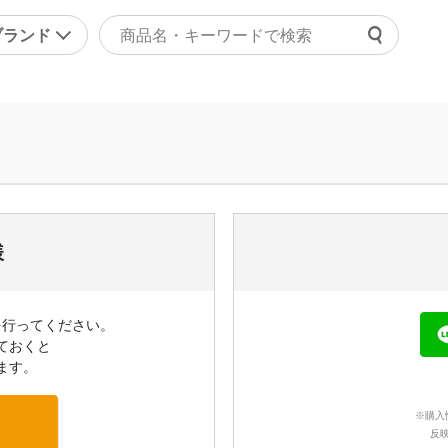
ブランド
よくあ
ァッション
マッサージ機器・健康器
ご利用
ラジャー
マッサージャー
チャッ
ョーツ
マッサージチェア
受付時間 9
正下着
健康器具・健康グッズ
問い合
ンズ
その他
様
の他
美容・エクササイズ
を行ってください。
康食品・サプリ
コスメ・化粧品
ておくと
レディース美容器具
ます。
エクササイズ
※購入
その他
反