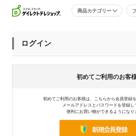
商品カテゴリー
直近のテレビ放送商品
フ
ログイン
ブ
掃除
シ
スチームクリーナー
補
洗剤・洗浄剤
メ
初めてご利用のお客
その他
そ
初めてご利用のお客様は、こちらから会員登録
キッチン
健
メールアドレスとパスワードを登録し
フライパン・鍋
便利にお買い物ができるようになり
キッチン家電
包丁・ハサミ・スライサー