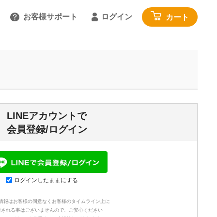
お客様サポート
ログイン
カート
るご質問を見る
具
雑貨・便利グッズ
ガイドを見る
園芸・ガーデニング
トで相談する
工具・カー用品
:00～18:00 土日祝を除く
アウトドア・レジャー
LINEアカウントで
わせる
その他
会員登録/ログイン
閉じる
寝具・家具・収納
布団・毛布
マットレス・敷きパッド
ログインしたままにする
家具・収納
情報はお客様の同意なくお客様のタイムライン上に
じゅうたん・カーペット
映される事はございませんので、ご安心ください