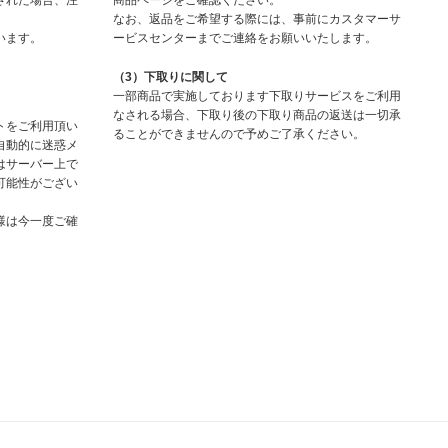
された場合、注
商品ページをご確認ください。
なお、返品をご希望する際には、事前にカスタマーサ
います。
ービスセンターまでご連絡をお願いいたします。
（3）下取りに関して
一部商品で実施しております下取りサービスをご利用
なされる場合、下取り後の下取り商品の返送は一切承
トをご利用頂い
ることができませんので予めご了承ください。
自動的に迷惑メ
はサーバー上で
可能性がござい
様は今一度ご確