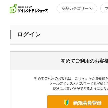
商品カテゴリー
直近のテレビ放送商品
フ
ログイン
ブ
掃除
シ
スチームクリーナー
補
洗剤・洗浄剤
メ
初めてご利用のお客
その他
そ
初めてご利用のお客様は、こちらから会員登録
キッチン
健
メールアドレスとパスワードを登録し
フライパン・鍋
便利にお買い物ができるようになり
キッチン家電
包丁・ハサミ・スライサー