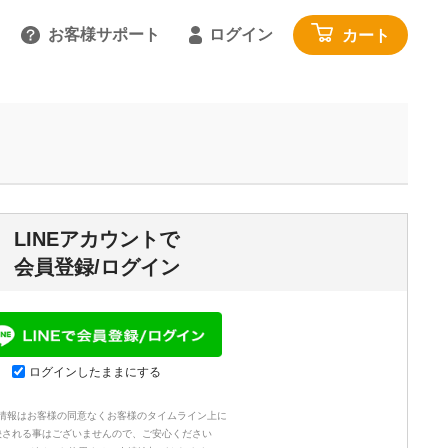
お客様サポート
ログイン
カート
るご質問を見る
具
雑貨・便利グッズ
ガイドを見る
園芸・ガーデニング
トで相談する
工具・カー用品
:00～18:00 土日祝を除く
アウトドア・レジャー
LINEアカウントで
わせる
その他
会員登録/ログイン
閉じる
寝具・家具・収納
布団・毛布
マットレス・敷きパッド
ログインしたままにする
家具・収納
情報はお客様の同意なくお客様のタイムライン上に
じゅうたん・カーペット
映される事はございませんので、ご安心ください