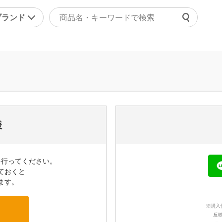
ブランド
よくあ
ァッション
マッサージ機器・健康器
ご利用
ラジャー
マッサージャー
チャッ
ョーツ
マッサージチェア
受付時間 9
正下着
健康器具・健康グッズ
問い合
ンズ
その他
様
の他
美容・エクササイズ
を行ってください。
康食品・サプリ
コスメ・化粧品
ておくと
レディース美容器具
ます。
エクササイズ
※購入
その他
反