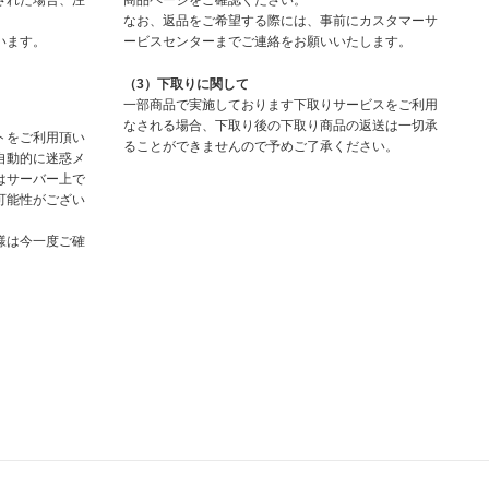
された場合、注
商品ページをご確認ください。
なお、返品をご希望する際には、事前にカスタマーサ
います。
ービスセンターまでご連絡をお願いいたします。
（3）下取りに関して
一部商品で実施しております下取りサービスをご利用
なされる場合、下取り後の下取り商品の返送は一切承
トをご利用頂い
ることができませんので予めご了承ください。
自動的に迷惑メ
はサーバー上で
可能性がござい
様は今一度ご確