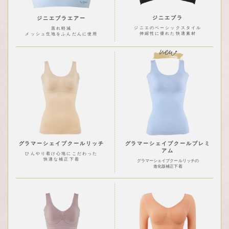
ジニエブラ
ジニエブラエアー
ジニエのベーシックスタイル
蒸れ軽減
伸縮性に優れた快適素材
メッシュ生地をふんだんに使用
グラマーシェイプクールリッチ
グラマーシェイプクールプレミ
アム
ひんやり着け心地にこだわった
快適な補正下着
グラマーシェイプクールリッチの
進化版補正下着