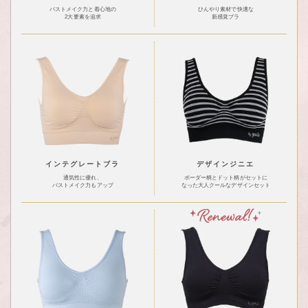
バストメイク力と着心地の
ひんやり素材で快適な
2大要素を追求
新感覚ブラ
インテグレートブラ
デザインジニエ
通気性に優れ、
ボーダー柄とドット柄がセットに
バストメイク力もアップ
なった大人クールなデザインセット