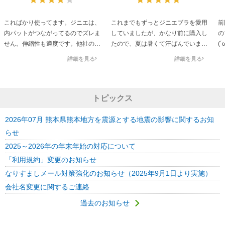
こればかり使ってます。ジニエは、
これまでもずっとジニエブラを愛用
前
内パットがつながってるのでズレま
していましたが、かなり前に購入し
の
せん。伸縮性も適度です。他社のパ
たので、夏は暑くて汗ばんでいまし
(
ットは左右に広がるような感覚にな
た。今回クールリッチの広告を見て
い
詳細を見る
詳細を見る
ります。
購入し、早速使用したところ、ひん
ょ
おまけのブラは水玉で好みではあり
りして気持ちがいいし、カップも
ませんでした。
改良されてしっかりホールドされる
ので、自然と谷間ができるも全く苦
トピックス
しくないので、とても良いです。
2026年07月 熊本県熊本地方を震源とする地震の影響に関するお知
らせ
2025～2026年の年末年始の対応について
「利用規約」変更のお知らせ
なりすましメール対策強化のお知らせ（2025年9月1日より実施）
会社名変更に関するご連絡
過去のお知らせ