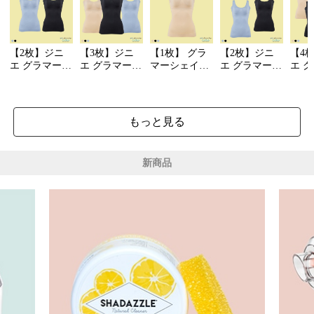
【2枚】ジニ
【3枚】ジニ
【1枚】 グラ
【2枚】ジニ
【4
エ グラマーシ
エ グラマーシ
マーシェイプ
エ グラマーシ
エ 
ェイプクール
ェイプクール
クールリッチ
ェイプクール
ェイ
リッチ
リッチ
リッチ＋ジニ
リッ
エ洗濯ネット
もっと見る
新商品