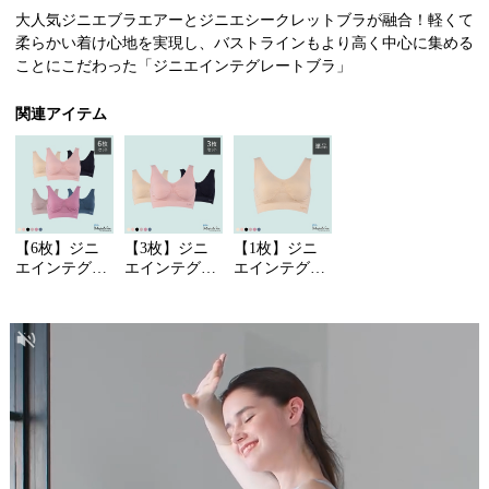
of
大人気ジニエブラエアーとジニエシークレットブラが融合！軽くて
1
柔らかい着け心地を実現し、バストラインもより高く中心に集める
ことにこだわった「ジニエインテグレートブラ」
関連アイテム
【6枚】ジニ
【3枚】ジニ
【1枚】ジニ
エインテグレ
エインテグレ
エインテグレ
ートブラ
ートブラ
ートブラ