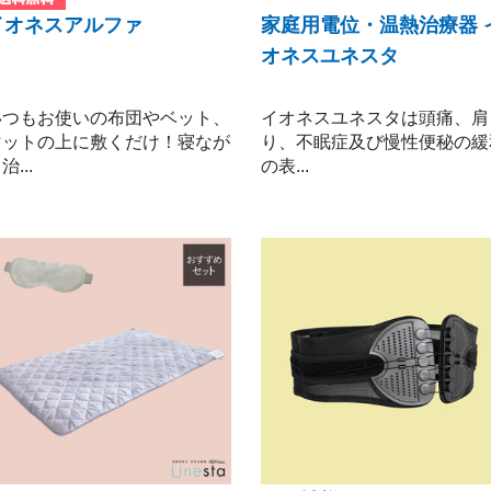
イオネスアルファ
家庭用電位・温熱治療器 
オネスユネスタ
いつもお使いの布団やベット、
イオネスユネスタは頭痛、肩
マットの上に敷くだけ！寝なが
り、不眠症及び慢性便秘の緩
治...
の表...