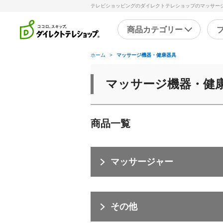
テレビショッピングのダイレクトテレショップのマッサー
商品カテゴリー
ホーム
>
マッサージ機器・健康器具
直近のテレビ放送商品
フ
マッサージ機器・健
ブ
掃除
シ
スチームクリーナー
補
商品一覧
洗剤・洗浄剤
メ
その他
そ
マッサージャー
キッチン
健
フライパン・鍋
その他
キッチン家電