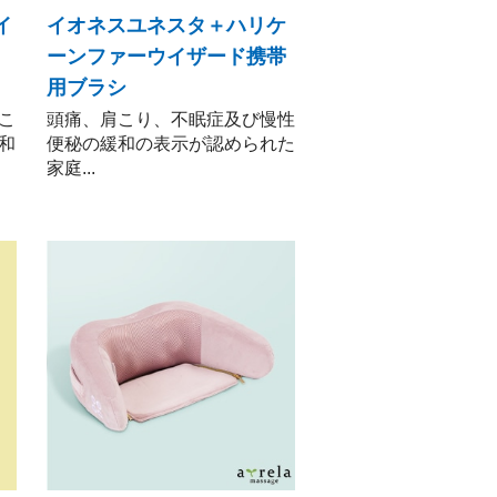
イ
イオネスユネスタ＋ハリケ
ーンファーウイザード携帯
用ブラシ
こ
頭痛、肩こり、不眠症及び慢性
和
便秘の緩和の表示が認められた
家庭...