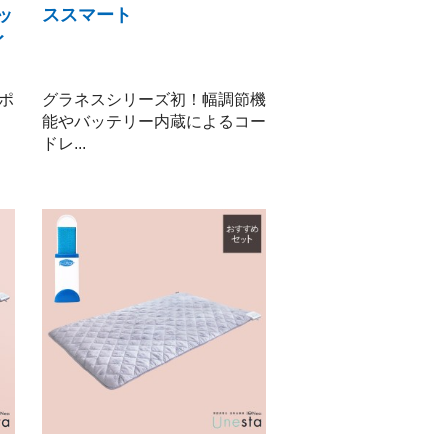
ッ
ススマート
イ
ポ
グラネスシリーズ初！幅調節機
フ
能やバッテリー内蔵によるコー
ドレ...