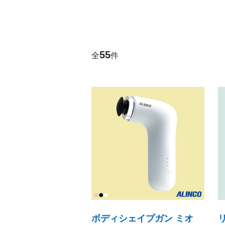
包丁・ハサミ・スライサー
その他
55
全
件
ボディシェイプガン ミオ