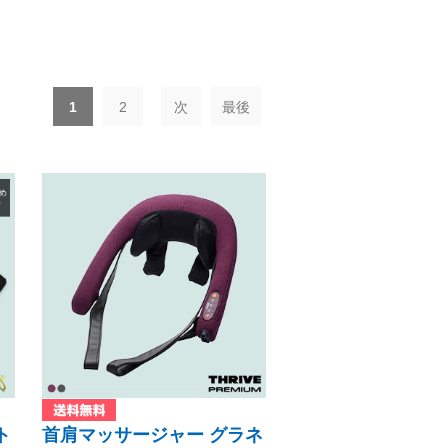
じゅうたん・カーペット
その他
食品
1
2
次
最後
ト
首肩マッサージャー グラネ