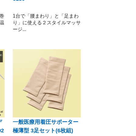
巻
1台で「腰まわり」と「足まわ
温
り」に使える２スタイルマッサ
ージ...
デ
一般医療用着圧サポーター
2
極薄型 3足セット(6枚組)