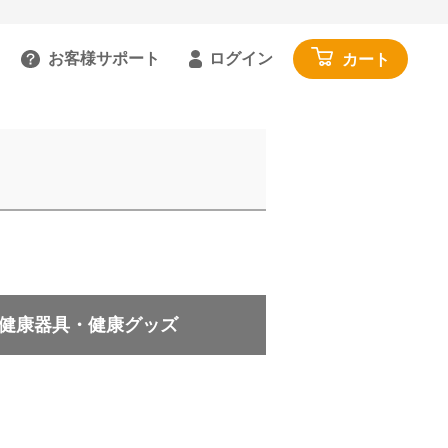
お客様サポート
ログイン
カート
るご質問を見る
具
雑貨・便利グッズ
ガイドを見る
園芸・ガーデニング
トで相談する
工具・カー用品
:00～18:00 土日祝を除く
アウトドア・レジャー
わせる
その他
閉じる
健康器具・健康グッズ
寝具・家具・収納
布団・毛布
マットレス・敷きパッド
家具・収納