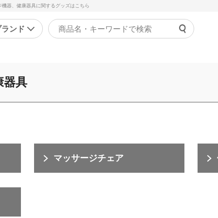
ジ機器、健康器具に関するグッズはこちら
ブランド
よくあ
ァッション
マッサージ機器・健康器
ご利用
康器具
ラジャー
マッサージャー
チャッ
ョーツ
マッサージチェア
受付時間 9
正下着
健康器具・健康グッズ
問い合
ンズ
その他
の他
マッサージチェア
美容・エクササイズ
康食品・サプリ
コスメ・化粧品
レディース美容器具
エクササイズ