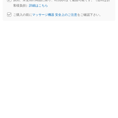
原則、未使用の商品に限り、8日以内まで返品可能です。（送料はお
客様負担）
詳細はこちら
ご購入の前に
マッサージ機器 安全上のご注意
をご確認下さい。
L
o