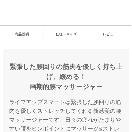
/
U
a
n
d
m
e
u
d
t
:
e
7
1
.
8
商品説明
仕様・サイズ
レビュー
1
%
緊張した腰回りの筋肉を優しく持ち上
げ、緩める！
画期的腰マッサージャー
ライフアップスマートは緊張した腰回りの筋
肉を優しくストレッチしてくれる新感覚の腰
マッサージャーです。日々の疲れがたまり
すい腰をピンポイントにマッサージ&ストレ