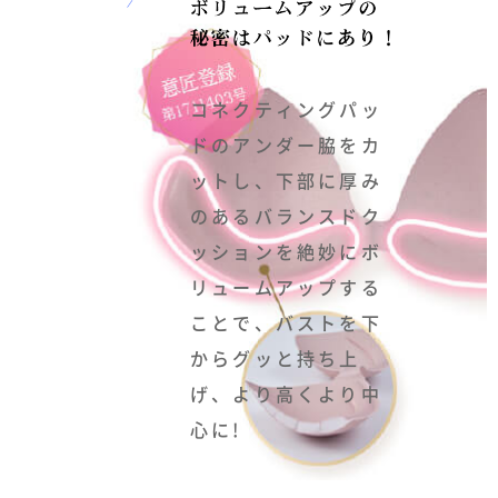
コネクティングパッ
ドのアンダー脇をカ
ットし、下部に厚み
のあるバランスドク
ッションを絶妙にボ
リュームアップする
ことで、バストを下
からグッと持ち上
げ、より高くより中
心に!