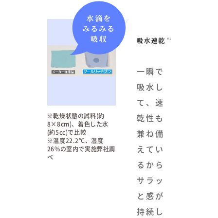
一瞬で
吸水し
て、速
※乾燥状態の試料(約
乾性も
8×8cm)、着色した水
兼ね備
(約5cc)で比較
※温度22.2℃、湿度
えてい
26%の室内で実施弊社調
べ
るから
サラッ
と感が
持続し