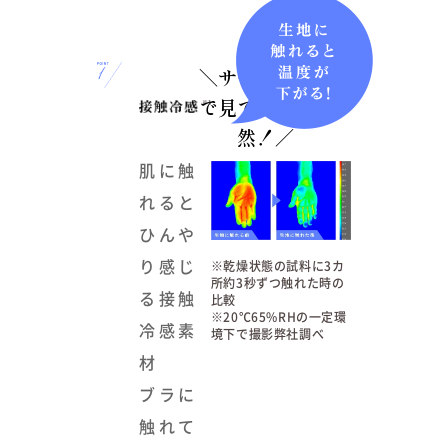
＼サーモカメラ
で見ても一目瞭
然！／
肌に触
れると
ひん
り感じ
※乾燥状態の試料に3カ
所約3秒ずつ触れた時の
る接触
比較
※20℃65%RHの一定環
冷感素
境下で撮影弊社調べ
材
ブラに
触れて