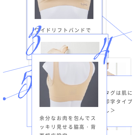
ワイドリフトバンドで
食い込みやズレ落ちを
締め付けずにバストを
防ぐ幅広ショルダー
しっかり支える
洗濯タグは肌に
伸縮性に優れた素材と
しい印字タイプ
360°立体編みでシーム
グ無し＞
レス
余分なお肉を包んでス
ッキリ見せる脇高・背