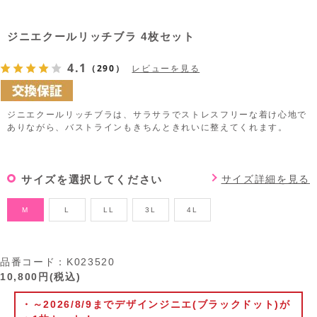
u
d
t
:
e
8
1
ジニエクールリッチブラ 4枚セット
.
9
0
%
4.1
（290）
レビューを見る
ジニエクールリッチブラは、サラサラでストレスフリーな着け心地で
ありながら、バストラインもきちんときれいに整えてくれます。
サイズを選択してください
サイズ詳細を見る
M
L
LL
3L
4L
品番コード：
K023520
10,800
円(税込)
・～2026/8/9までデザインジニエ(ブラックドット)が