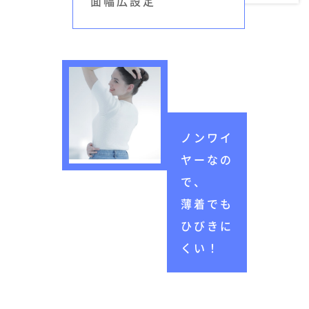
面幅広設定
ノンワイ
ヤーなの
で、
薄着でも
ひびきに
くい！