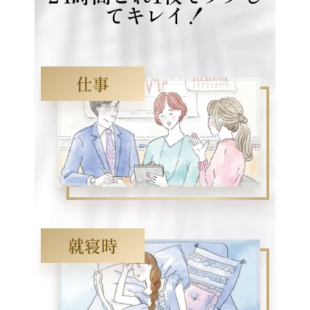
てキレイ！
仕事
就寝時