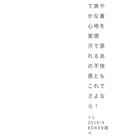
て爽
かな着
心地を
実現
汗で蒸
れるあ
の不快
感とも
これで
さよな
ら！
※1
2019/9
BOKEN調
べ