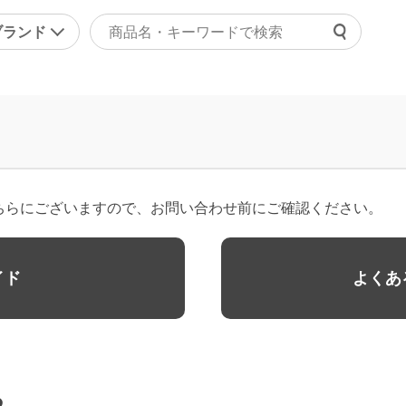
ブランド
よくあ
ァッション
マッサージ機器・健康器
ご利用
ラジャー
マッサージャー
チャッ
ョーツ
マッサージチェア
受付時間 9
正下着
健康器具・健康グッズ
ちらにございますので、お問い合わせ前にご確認ください。
問い合
ンズ
その他
の他
美容・エクササイズ
イド
よくあ
康食品・サプリ
コスメ・化粧品
レディース美容器具
エクササイズ
その他
る