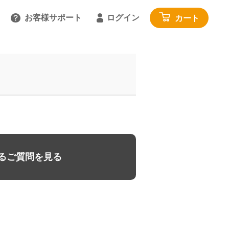
お客様サポート
ログイン
カート
るご質問を見る
具
雑貨・便利グッズ
ガイドを見る
園芸・ガーデニング
トで相談する
工具・カー用品
:00～18:00 土日祝を除く
アウトドア・レジャー
わせる
その他
閉じる
寝具・家具・収納
るご質問を見る
布団・毛布
マットレス・敷きパッド
家具・収納
じゅうたん・カーペット