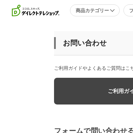
商品カテゴリー
直近のテレビ放送商品
フ
お問い合わせ
ブ
掃除
シ
スチームクリーナー
補
ご利用ガイドやよくあるご質問はこ
洗剤・洗浄剤
メ
その他
そ
ご利用ガ
キッチン
健
フライパン・鍋
キッチン家電
包丁・ハサミ・スライサー
フォームで問い合わせ