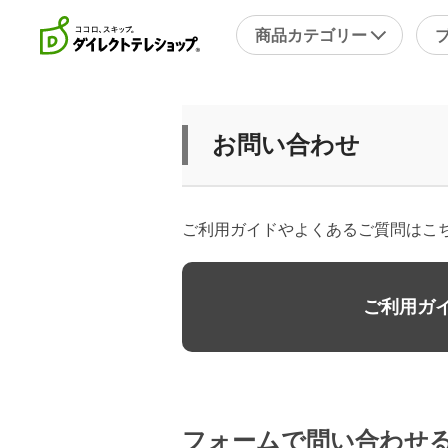
商品カテゴリー
直近のテレビ放送商品
フ
お問い合わせ
ブ
掃除
シ
スチームクリーナー
補
ご利用ガイドやよくあるご質問はこ
洗剤・洗浄剤
メ
その他
そ
ご利用ガ
キッチン
健
フライパン・鍋
キッチン家電
包丁・ハサミ・スライサー
フォームで問い合わせ