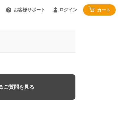
お客様サポート
ログイン
カート
るご質問を見る
具
雑貨・便利グッズ
ガイドを見る
園芸・ガーデニング
トで相談する
工具・カー用品
:00～18:00 土日祝を除く
アウトドア・レジャー
わせる
その他
閉じる
寝具・家具・収納
るご質問を見る
布団・毛布
マットレス・敷きパッド
家具・収納
じゅうたん・カーペット