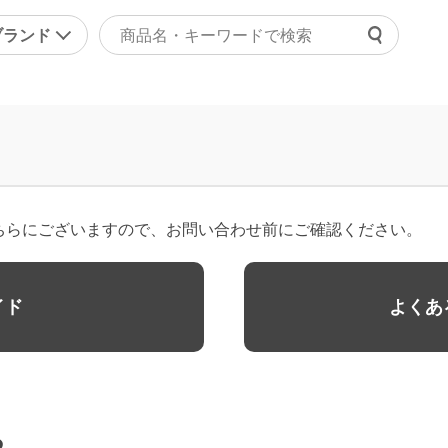
ブランド
よくあ
ァッション
マッサージ機器・健康器
ご利用
ラジャー
マッサージャー
チャッ
ョーツ
マッサージチェア
受付時間 9
正下着
健康器具・健康グッズ
ちらにございますので、お問い合わせ前にご確認ください。
問い合
ンズ
その他
の他
美容・エクササイズ
イド
よくあ
康食品・サプリ
コスメ・化粧品
レディース美容器具
エクササイズ
その他
る