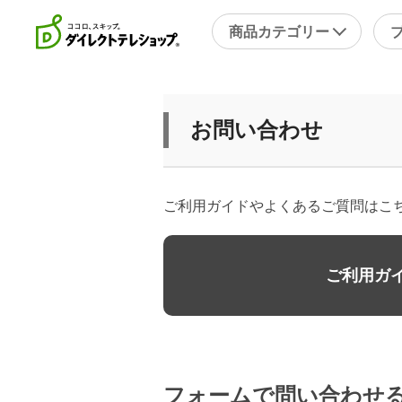
商品カテゴリー
直近のテレビ放送商品
フ
お問い合わせ
ブ
掃除
シ
スチームクリーナー
補
ご利用ガイドやよくあるご質問はこ
洗剤・洗浄剤
メ
その他
そ
ご利用ガ
キッチン
健
フライパン・鍋
キッチン家電
包丁・ハサミ・スライサー
フォームで問い合わせ