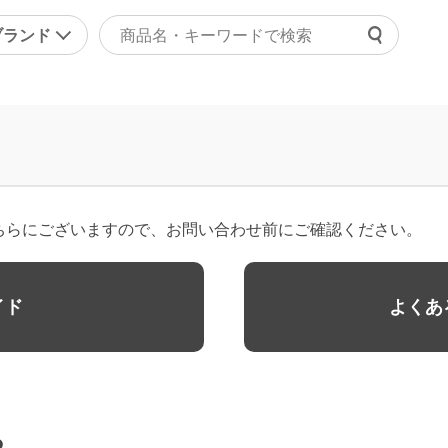
ブランド
よくあ
ァッション
マッサージ機器・健康器
ご利用
ラジャー
マッサージャー
チャッ
ョーツ
マッサージチェア
受付時間 9
正下着
健康器具・健康グッズ
ちらにございますので、お問い合わせ前にご確認ください。
問い合
ンズ
その他
の他
美容・エクササイズ
イド
よくあ
康食品・サプリ
コスメ・化粧品
レディース美容器具
エクササイズ
その他
る