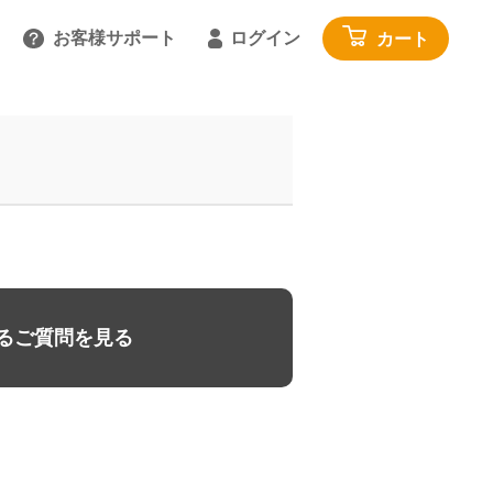
お客様サポート
ログイン
カート
るご質問を見る
具
雑貨・便利グッズ
ガイドを見る
園芸・ガーデニング
トで相談する
工具・カー用品
:00～18:00 土日祝を除く
アウトドア・レジャー
わせる
その他
閉じる
寝具・家具・収納
るご質問を見る
布団・毛布
マットレス・敷きパッド
家具・収納
じゅうたん・カーペット