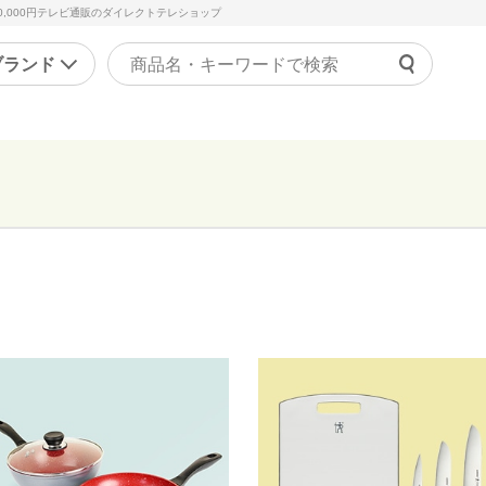
0,000円テレビ通販のダイレクトテレショップ
ブランド
よくあ
ァッション
マッサージ機器・健康器
ご利用
ラジャー
マッサージャー
チャッ
ョーツ
マッサージチェア
受付時間 9
正下着
健康器具・健康グッズ
問い合
ンズ
その他
の他
美容・エクササイズ
康食品・サプリ
コスメ・化粧品
レディース美容器具
エクササイズ