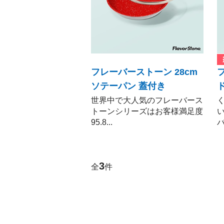
包丁・ハサミ・スライサー
その他
フレーバーストーン 28cm
ソテーパン 蓋付き
世界中で大人気のフレーバース
トーンシリーズはお客様満足度
95.8...
バ
3
全
件