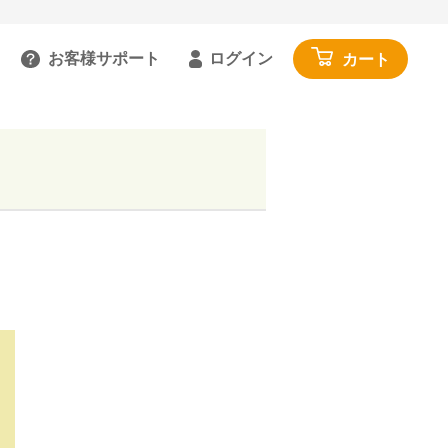
お客様サポート
ログイン
カート
るご質問を見る
具
雑貨・便利グッズ
ガイドを見る
園芸・ガーデニング
トで相談する
工具・カー用品
:00～18:00 土日祝を除く
アウトドア・レジャー
わせる
その他
閉じる
寝具・家具・収納
布団・毛布
マットレス・敷きパッド
家具・収納