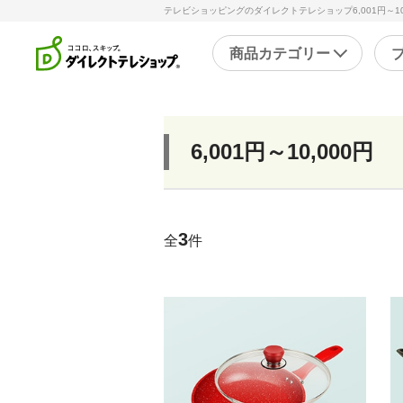
テレビショッピングのダイレクトテレショップ6,001円～1
商品カテゴリー
直近のテレビ放送商品
フ
6,001円～10,000円
ブ
掃除
シ
スチームクリーナー
補
3
洗剤・洗浄剤
全
件
メ
その他
そ
キッチン
健
フライパン・鍋
キッチン家電