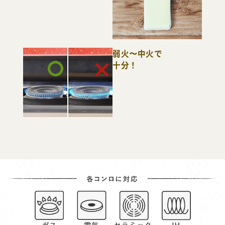
弱火〜中火で
十分！