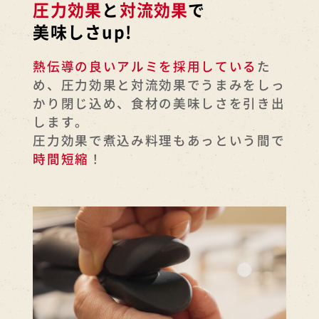
圧力効果
と
対流効果
で
美味しさup!
熱伝導の良いアルミを採用している
た
め、圧力効果と対流効果でうまみをしっ
かり閉じ込め、食材の美味しさを引き出
します。
圧力効果で煮込み料理もあっという間で
時間短縮
！