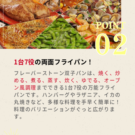
1台7役
の両面フライパン！
フレーバーストーン双子パンは、
焼く、炒
める、煮る、蒸す、炊く、ゆでる、オーブ
ン風調理
までできる1台7役の万能フライ
パンです。ハンバーグやラザニア、イカの
丸焼きなど、多様な料理を手早く簡単に！
料理のバリエーションがぐっと広がりま
す。