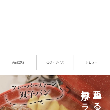
L
o
/
U
a
n
d
m
e
u
d
t
:
e
8
3
.
8
商品説明
仕様・サイズ
レビュー
0
%