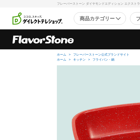
フレーバーストーン ダイヤモンドエディション エクスト
商品カテゴリー
直近のテレビ放送商品
フ
ブ
ホーム
>
フレーバーストーン公式ブランドサイト
ホーム
>
キッチン
>
フライパン・鍋
掃除
シ
スチームクリーナー
補
洗剤・洗浄剤
メ
その他
そ
キッチン
健
フライパン・鍋
キッチン家電