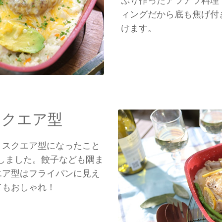
ぷり作ったアツアツ料理
ィングだから底も焦げ付
けます。
スクエア型
、スクエア型になったこと
プしました。餃子なども隅ま
エア型はフライパンに見え
てもおしゃれ！