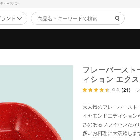
ラディープパン
ブランド
よくあ
ァッション
マッサージ機器・健康器
ご利用
ラジャー
マッサージャー
チャッ
ョーツ
マッサージチェア
フレーバースト
受付時間 9
正下着
健康器具・健康グッズ
ィション エク
問い合
ンズ
その他
4.4
（21）
の他
美容・エクササイズ
大人気のフレーバースト
康食品・サプリ
コスメ・化粧品
イヤモンドエディション
レディース美容器具
さのあるフライパンだか
エクササイズ
多いお料理に大活躍しま