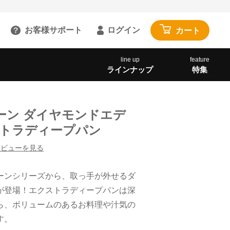
お客様サポート
ログイン
カート
るご質問を見る
line up
feature
ラインナップ
特集
具
雑貨・便利グッズ
ガイドを見る
園芸・ガーデニング
トで相談する
工具・カー用品
ーン ダイヤモンドエデ
:00～18:00 土日祝を除く
アウトドア・レジャー
ストラディープパン
わせる
その他
レビューを見る
閉じる
寝具・家具・収納
ーンシリーズから、取っ手が外せるダ
布団・毛布
が登場！エクストラディープパンは深
マットレス・敷きパッド
ら、ボリュームのあるお料理や汁気の
家具・収納
す。