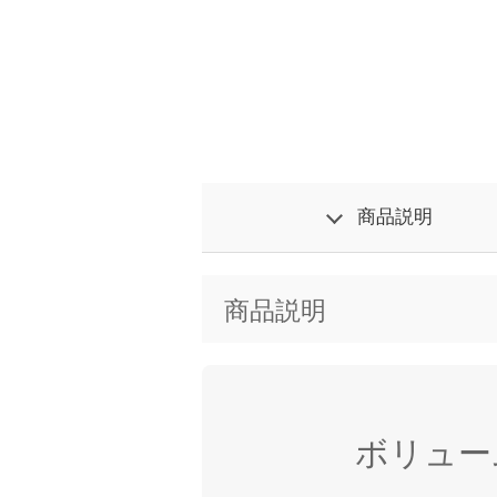
L
o
/
U
a
n
d
m
e
u
d
t
:
e
1
0
0
.
0
0
%
商品説明
商品説明
ボリュー