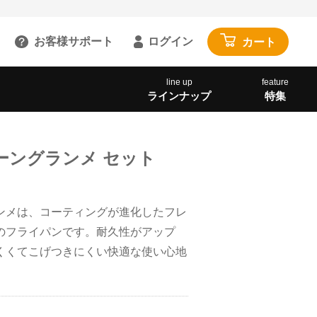
お客様サポート
ログイン
カート
るご質問を見る
line up
feature
ラインナップ
特集
具
雑貨・便利グッズ
ガイドを見る
園芸・ガーデニング
トで相談する
工具・カー用品
ーングランメ セット
:00～18:00 土日祝を除く
アウトドア・レジャー
わせる
その他
ンメは、コーティングが進化したフレ
閉じる
寝具・家具・収納
のフライパンです。耐久性がアップ
くくてこげつきにくい快適な使い心地
布団・毛布
マットレス・敷きパッド
家具・収納