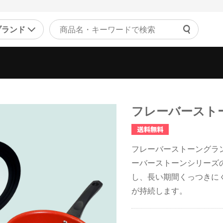
ブランド
よくあ
ァッション
マッサージ機器・健康器
ご利用
ラジャー
マッサージャー
チャッ
ョーツ
マッサージチェア
フレーバースト
受付時間 9
正下着
健康器具・健康グッズ
問い合
ンズ
その他
の他
フレーバーストーングラ
美容・エクササイズ
ーバーストーンシリーズ
康食品・サプリ
し、長い期間くっつきに
コスメ・化粧品
が持続します。
レディース美容器具
エクササイズ