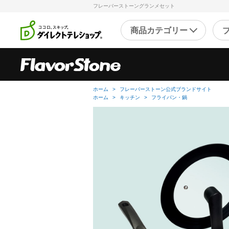
フレーバーストーングランメセット
商品カテゴリー
直近のテレビ放送商品
フ
ブ
ホーム
>
フレーバーストーン公式ブランドサイト
ホーム
>
キッチン
>
フライパン・鍋
掃除
シ
スチームクリーナー
補
洗剤・洗浄剤
メ
その他
そ
キッチン
健
フライパン・鍋
キッチン家電