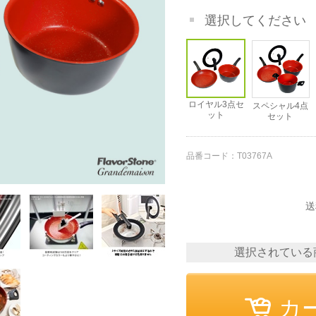
その他
選択してください
ロイヤル3点セ
スペシャル4点
ット
セット
品番コード：
T03767A
送
選択されている