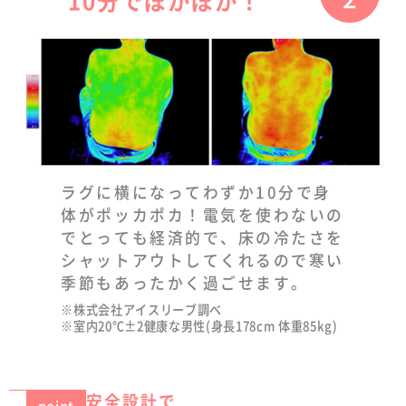
10分でぽかぽか！
ラグに横になってわずか10分で身
体がポッカポカ！電気を使わないの
でとっても経済的で、床の冷たさを
シャットアウトしてくれるので寒い
季節もあったかく過ごせます。
※株式会社アイスリーブ調べ
※室内20℃±2健康な男性(身長178cm 体重85kg)
安全設計で
point