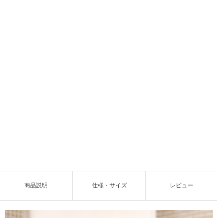
L
o
/
U
a
n
d
m
e
u
d
t
:
e
8
1
.
9
商品説明
仕様・サイズ
レビュー
0
%