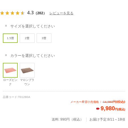
4.3
（202）
レビューを見る
サイズを選択してください
1.5畳
2畳
3畳
カラーを選択してください
ローズピン
マロンブラ
ク
ウン
品番コード:
T01280A
：
円
(税込)
メーカー希望小売価格
14,980
9,980
円(税込)
送料: 990円（税込）
お届け予定:8/11～18頃