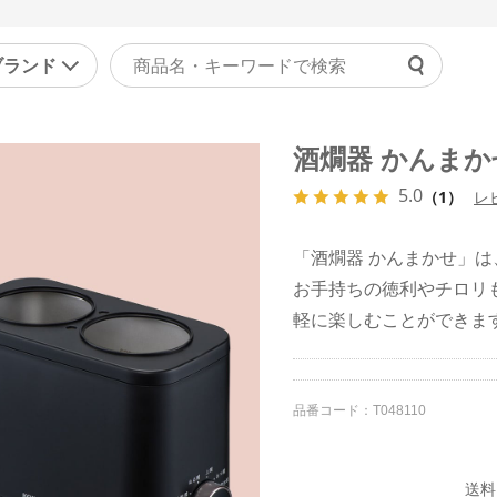
ブランド
よくあ
酒燗器 かんまかせ 
ァッション
マッサージ機器・健康器
ご利用
5.0
ラジャー
マッサージャー
（1）
レ
チャッ
ョーツ
マッサージチェア
受付時間 9
「酒燗器 かんまかせ」
正下着
健康器具・健康グッズ
お手持ちの徳利やチロリ
問い合
ンズ
その他
軽に楽しむことができま
の他
美容・エクササイズ
康食品・サプリ
コスメ・化粧品
品番コード：
T048110
レディース美容器具
エクササイズ
送料