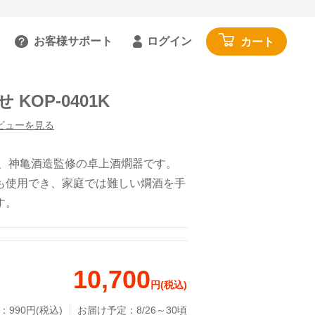
お客様サポート
ログイン
カート
るご質問を見る
KOP-0401K
具
雑貨・便利グッズ
ガイドを見る
園芸・ガーデニング
ビューを見る
トで相談する
工具・カー用品
:00～18:00 土日祝を除く
は、神亀酒造監修の卓上酒燗器です。
アウトドア・レジャー
も使用でき、家庭では難しい燗酒を手
わせる
その他
す。
閉じる
寝具・家具・収納
布団・毛布
10,700
マットレス・敷きパッド
円(税込)
家具・収納
：990円(税込)
お届け予定：8/26～30頃