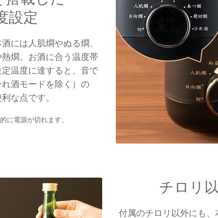
度設定
本酒には人肌燗やぬる燗、
や熱燗。お酒に合う温度帯
設定温度に達すると、音で
ひれ酒モードを除く）の
便利な点です。
的に電源が切れます。
チロリ
付属のチロリ以外にも、