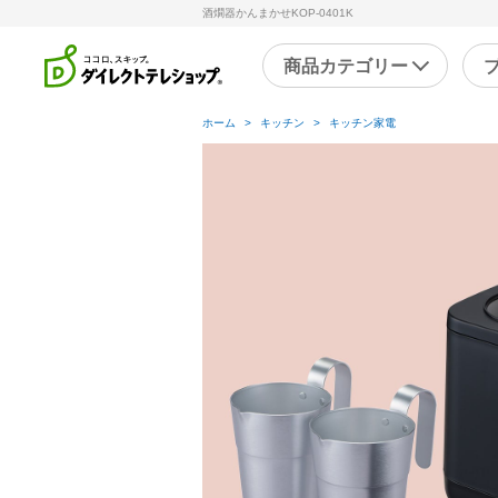
酒燗器かんまかせKOP-0401K
商品カテゴリー
ホーム
>
キッチン
>
キッチン家電
直近のテレビ放送商品
フ
ブ
掃除
シ
スチームクリーナー
補
洗剤・洗浄剤
メ
その他
そ
キッチン
健
フライパン・鍋
キッチン家電