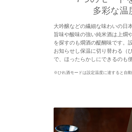
多彩な温
大吟醸などの繊細な味わいの日
旨味や酸味の強い純米酒は上燗
を探すのも燗酒の醍醐味です。
お知らせし保温に切り替わる（
で、ほったらかしにできるのも
※ひれ酒モードは設定温度に達すると自動