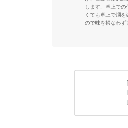
します。卓上での
くても卓上で燗を
ので味を損なわず