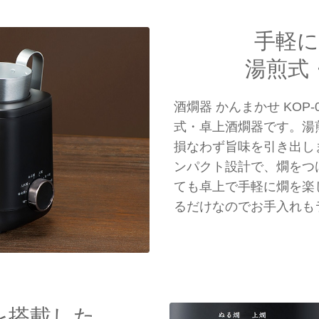
手軽
湯煎式
酒燗器 かんまかせ KOP
式・卓上酒燗器です。湯
損なわず旨味を引き出し
ンパクト設計で、燗をつ
ても卓上で手軽に燗を楽
るだけなのでお手入れも
を搭載した