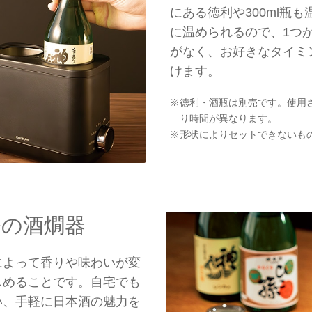
にある徳利や300ml瓶
に温められるので、1つ
がなく、お好きなタイミ
けます。
※徳利・酒瓶は別売です。使用
り時間が異なります。
※形状によりセットできないも
修の酒燗器
によって香りや味わいが変
しめることです。自宅でも
い、手軽に日本酒の魅力を