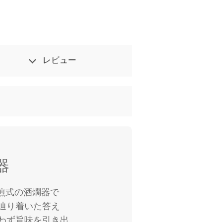
レビュー
器
湯煎式の酒燗器で
辿り着いた答え
わず旨味を引き出