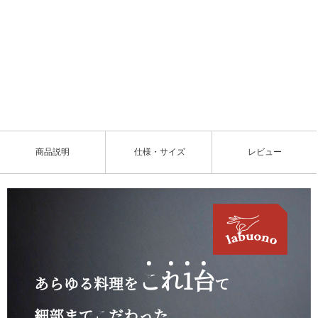
L
o
/
U
a
n
d
m
e
u
d
t
:
e
9
2
.
4
商品説明
仕様・サイズ
レビュー
0
%
こ
れ
1
台
あらゆる料理を
で
細部までこだわった