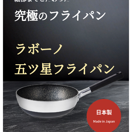
究極
フライパン
の
ラボーノ
五ツ星フライパン
日本製
Made in Japan