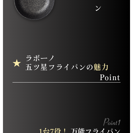
ン
ラボーノ
五ツ星フライパンの
魅力
Point
1台7役！
万能フライパン