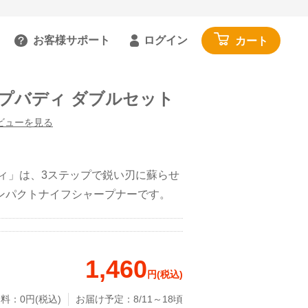
お客様サポート
ログイン
カート
るご質問を見る
プバディ ダブルセット
具
雑貨・便利グッズ
ガイドを見る
園芸・ガーデニング
ビューを見る
トで相談する
工具・カー用品
:00～18:00 土日祝を除く
アウトドア・レジャー
ディ」は、3ステップで鋭い刃に蘇らせ
わせる
その他
ンパクトナイフシャープナーです。
閉じる
寝具・家具・収納
布団・毛布
1,460
マットレス・敷きパッド
円(税込)
家具・収納
料：0円(税込)
お届け予定：8/11～18頃