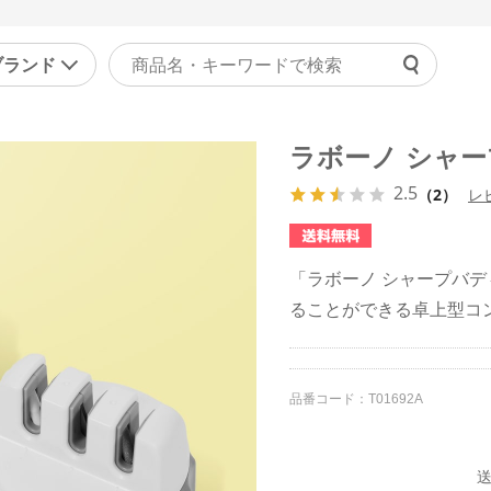
ブランド
よくあ
ラボーノ シャー
ァッション
マッサージ機器・健康器
ご利用
2.5
ラジャー
マッサージャー
（2）
レ
チャッ
ョーツ
マッサージチェア
受付時間 9
正下着
健康器具・健康グッズ
「ラボーノ シャープバ
問い合
ンズ
その他
ることができる卓上型コ
の他
美容・エクササイズ
康食品・サプリ
コスメ・化粧品
品番コード：
T01692A
レディース美容器具
エクササイズ
送