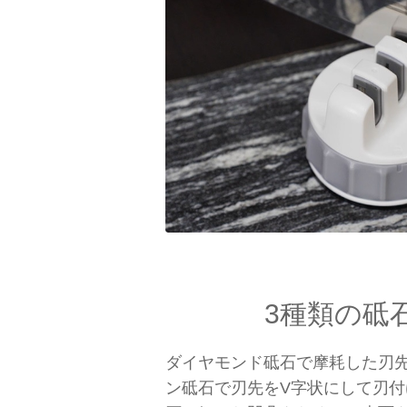
3種類の砥
ダイヤモンド砥石で摩耗した刃
ン砥石で刃先をV字状にして刃