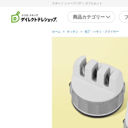
ラボーノ シャープバディ ダブルセット
商品カテゴリー
ホーム
>
キッチン
>
包丁・ハサミ・スライサー
直近のテレビ放送商品
フ
ブ
掃除
シ
スチームクリーナー
補
洗剤・洗浄剤
メ
その他
そ
キッチン
健
フライパン・鍋
キッチン家電