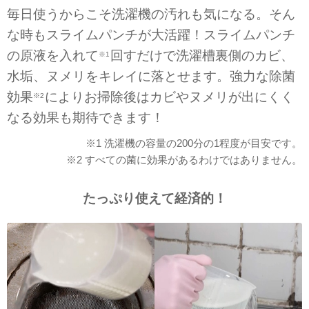
毎日使うからこそ洗濯機の汚れも気になる。そん
な時もスライムパンチが大活躍！スライムパンチ
の原液を入れて
回すだけで洗濯槽裏側のカビ、
※1
水垢、ヌメリをキレイに落とせます。強力な除菌
効果
によりお掃除後はカビやヌメリが出にくく
※2
なる効果も期待できます！
※1 洗濯機の容量の200分の1程度が目安です。
※2 すべての菌に効果があるわけではありません。
たっぷり使えて経済的！