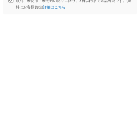
原則、未使用・未開封の商品に限り、8日以内まで返品可能です。(送
料はお客様負担)
詳細はこちら
L
o
/
U
a
n
d
m