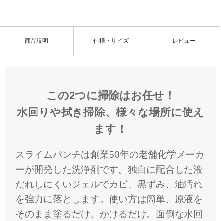
e
u
d
t
:
e
7
8
.
3
商品説明
仕様・サイズ
レビュー
4
%
この2つに掃除はお任せ！
水回りや拭き掃除、様々な場所に使え
ます！
スライムパンチは創業50年の老舗化学メーカ
ーが開発した洗浄剤です。独自に配合した液
だれしにくいジェルでカビ、黒ずみ、油汚れ
を強力に落とします。使い方は簡単、原液を
そのまま塗るだけ、かけるだけ。面倒な水回