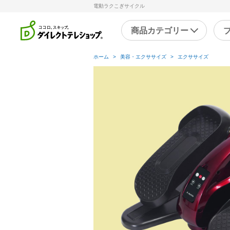
電動ラクこぎサイクル
商品カテゴリー
ホーム
>
美容・エクササイズ
>
エクササイズ
直近のテレビ放送商品
フ
ブ
掃除
シ
スチームクリーナー
補
洗剤・洗浄剤
メ
その他
そ
キッチン
健
フライパン・鍋
キッチン家電