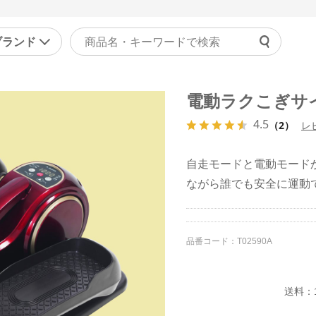
ブランド
よくあ
電動ラクこぎサ
ァッション
マッサージ機器・健康器
ご利用
4.5
ラジャー
マッサージャー
（2）
レ
チャッ
ョーツ
マッサージチェア
受付時間 9
自走モードと電動モード
正下着
健康器具・健康グッズ
ながら誰でも安全に運動
問い合
ンズ
その他
の他
美容・エクササイズ
品番コード：
T02590A
康食品・サプリ
コスメ・化粧品
レディース美容器具
送料：1
エクササイズ