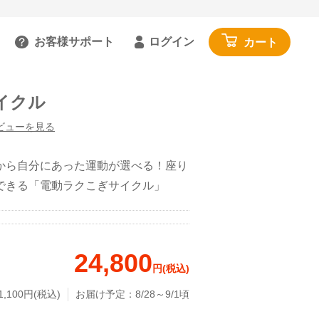
お客様サポート
ログイン
カート
るご質問を見る
イクル
具
雑貨・便利グッズ
ガイドを見る
園芸・ガーデニング
ビューを見る
トで相談する
工具・カー用品
:00～18:00 土日祝を除く
から自分にあった運動が選べる！座り
アウトドア・レジャー
できる「電動ラクこぎサイクル」
わせる
その他
閉じる
寝具・家具・収納
24,800
布団・毛布
円(税込)
マットレス・敷きパッド
,100円(税込)
お届け予定：8/28～9/1頃
家具・収納