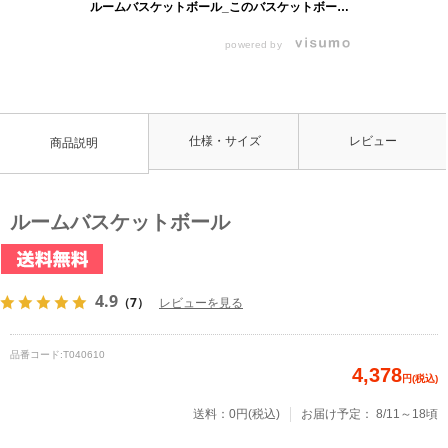
ルームバスケットボール_このバスケットボー
ルームバス
ル、普通じゃないんです
大好き
powered by
仕様・サイズ
レビュー
商品説明
ルームバスケットボール
4.9
（7）
レビューを見る
品番コード:
T040610
4,378
円(税込)
送料：0円(税込)
お届け予定：
8/11～18頃