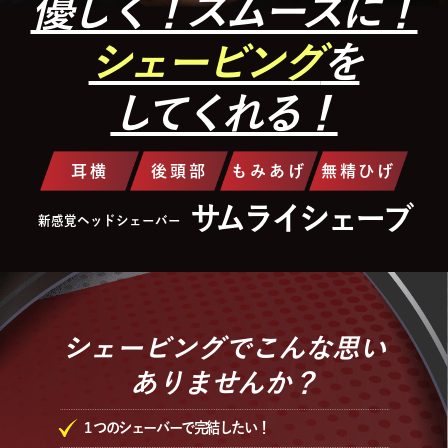
優しく！スムーズに！
シェービング
を
してくれる！
耳横
後頭部
もみあげ
無精ひげ
サムライシェーブ
新感覚ヘッドシェーバー
シェービングでこんな思い
ありませんか？
１つのシェーバーで完結したい！