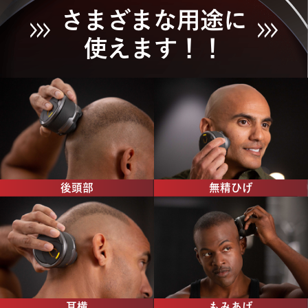
さまざまな用途に
使えます！！
後頭部
無精ひげ
耳横
もみあげ