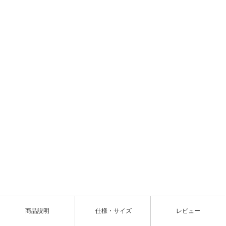
L
o
/
U
a
n
d
m
e
u
d
t
:
e
8
0
.
0
商品説明
仕様・サイズ
レビュー
8
%