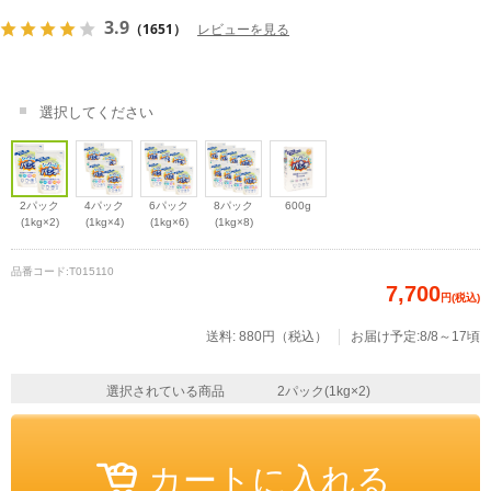
3.9
（1651）
レビューを見る
選択してください
2パック
4パック
6パック
8パック
600g
(1kg×2)
(1kg×4)
(1kg×6)
(1kg×8)
品番コード:
T015110
7,700
円(税込)
送料: 880円（税込）
お届け予定:8/8～17頃
選択されている商品
2パック(1kg×2)