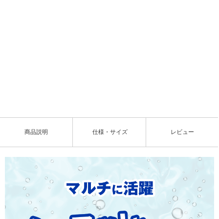
L
o
/
U
a
n
d
m
e
u
d
t
:
e
7
8
.
3
商品説明
仕様・サイズ
レビュー
4
%