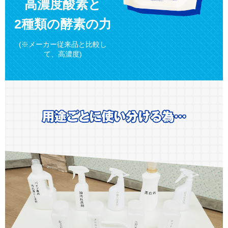
高濃度酸素と
2種類の酵素の力
(※メーカー従来品と比較し
て、高濃度)