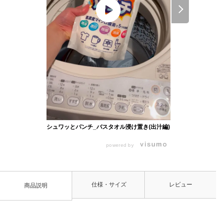
シュワッとハ
シュワッとパンチ_バスタオル浸け置き(出汁編)
powered by
仕様・サイズ
レビュー
商品説明