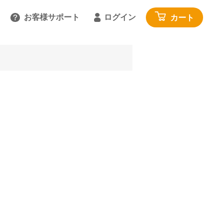
お客様サポート
ログイン
カート
るご質問を見る
具
雑貨・便利グッズ
ガイドを見る
園芸・ガーデニング
トで相談する
工具・カー用品
:00～18:00 土日祝を除く
アウトドア・レジャー
わせる
その他
閉じる
寝具・家具・収納
布団・毛布
マットレス・敷きパッド
家具・収納
じゅうたん・カーペット