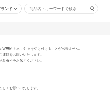
ブランド
よくあ
ァッション
マッサージ機器・健康器
ご利用
ラジャー
マッサージャー
チャッ
ョーツ
マッサージチェア
受付時間 9
めWEBからのご注文を受け付けることが出来ません。
正下着
健康器具・健康グッズ
ご連絡をお願いいたします。
問い合
ンズ
その他
込み番号をお伝えください。
の他
美容・エクササイズ
康食品・サプリ
コスメ・化粧品
ろしくお願いいたします。
レディース美容器具
エクササイズ
その他