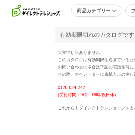
商品カテゴリー
有効期限切れのカタログです
直近のテレビ放送商品
フ
ブ
大変申し訳ありません。
掃除
シ
このカタログは有効期限を過ぎているた
スチームクリーナー
補
お問い合わせの場合は下記の電話番号に
洗剤・洗浄剤
メ
その際、オペレーターに表紙左上の申し
その他
そ
0120-024-242
(受付時間：9時～18時/祝日休）
キッチン
健
これからもダイレクトテレショップをよ
フライパン・鍋
キッチン家電
包丁・ハサミ・スライサー