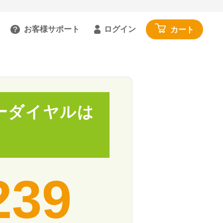
お客様サポート
ログイン
カート
るご質問を見る
具
雑貨・便利グッズ
ガイドを見る
園芸・ガーデニング
トで相談する
工具・カー用品
ーダイヤルは
:00～18:00 土日祝を除く
アウトドア・レジャー
わせる
その他
閉じる
寝具・家具・収納
239
布団・毛布
マットレス・敷きパッド
家具・収納