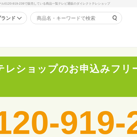
0120-919-239で販売している商品一覧テレビ通販のダイレクトテレショップ
ブランド
よくあ
ァッション
マッサージ機器・健康器
ご利用
ラジャー
マッサージャー
チャッ
ョーツ
マッサージチェア
テレショップのお申込みフリ
受付時間 9
正下着
健康器具・健康グッズ
問い合
ンズ
その他
の他
美容・エクササイズ
120-919-
康食品・サプリ
コスメ・化粧品
レディース美容器具
エクササイズ