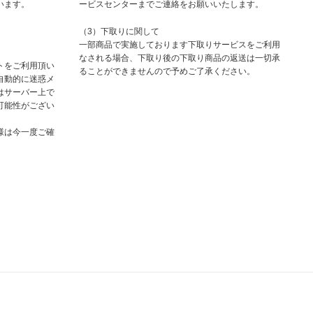
います。
ービスセンターまでご連絡をお願いいたします。
（3）下取りに関して
一部商品で実施しております下取りサービスをご利用
なされる場合、下取り後の下取り商品の返送は一切承
トをご利用頂い
ることができませんので予めご了承ください。
自動的に迷惑メ
はサーバー上で
可能性がござい
様は今一度ご確