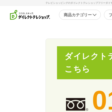
テレビショッピングのダイレクトテレショップフリーダイヤル
商品カテゴリー
直近のテレビ放送商品
フ
ブ
掃除
シ
ダイレクト
スチームクリーナー
補
洗剤・洗浄剤
こちら
メ
その他
そ
0
キッチン
健
フライパン・鍋
キッチン家電