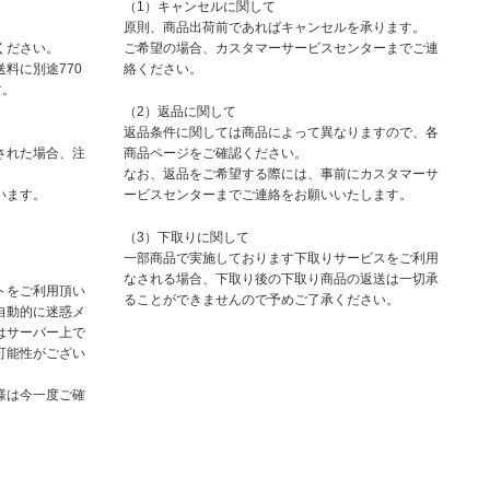
（1）キャンセルに関して
原則、商品出荷前であればキャンセルを承ります。
ください。
ご希望の場合、カスタマーサービスセンターまでご連
料に別途770
絡ください。
す。
（2）返品に関して
返品条件に関しては商品によって異なりますので、各
された場合、注
商品ページをご確認ください。
なお、返品をご希望する際には、事前にカスタマーサ
います。
ービスセンターまでご連絡をお願いいたします。
（3）下取りに関して
一部商品で実施しております下取りサービスをご利用
なされる場合、下取り後の下取り商品の返送は一切承
トをご利用頂い
ることができませんので予めご了承ください。
自動的に迷惑メ
はサーバー上で
可能性がござい
様は今一度ご確