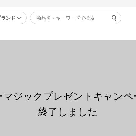
ブランド
よくあ
ァッション
マッサージ機器・健康器
ご利用
ラジャー
マッサージャー
チャッ
ョーツ
マッサージチェア
受付時間 9
正下着
健康器具・健康グッズ
問い合
ンズ
その他
の他
ーマジックプレゼントキャンペ
美容・エクササイズ
康食品・サプリ
終了しました
コスメ・化粧品
レディース美容器具
エクササイズ