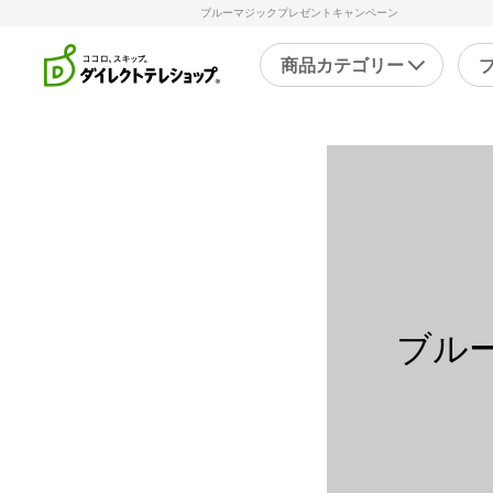
ブルーマジックプレゼントキャンペーン
商品カテゴリー
直近のテレビ放送商品
フ
ブ
掃除
シ
スチームクリーナー
補
洗剤・洗浄剤
メ
その他
そ
ブル
キッチン
健
フライパン・鍋
キッチン家電