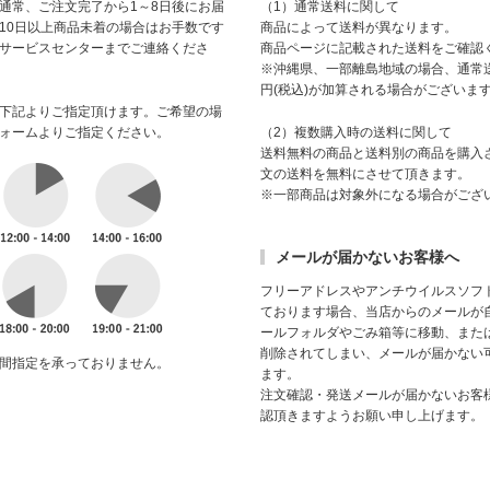
通常、ご注文完了から1～8日後にお届
（1）通常送料に関して
10日以上商品未着の場合はお手数です
商品によって送料が異なります。
サービスセンターまでご連絡くださ
商品ページに記載された送料をご確認
※沖縄県、一部離島地域の場合、通常送
円(税込)が加算される場合がございま
下記よりご指定頂けます。ご希望の場
ォームよりご指定ください。
（2）複数購入時の送料に関して
送料無料の商品と送料別の商品を購入
文の送料を無料にさせて頂きます。
※一部商品は対象外になる場合がござ
メールが届かないお客様へ
フリーアドレスやアンチウイルスソフ
ております場合、当店からのメールが
ールフォルダやごみ箱等に移動、また
削除されてしまい、メールが届かない
間指定を承っておりません。
ます。
注文確認・発送メールが届かないお客
認頂きますようお願い申し上げます。