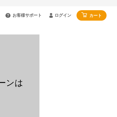
お客様サポート
ログイン
カート
るご質問を見る
具
雑貨・便利グッズ
ガイドを見る
園芸・ガーデニング
トで相談する
工具・カー用品
:00～18:00 土日祝を除く
アウトドア・レジャー
わせる
その他
閉じる
ーンは
寝具・家具・収納
布団・毛布
マットレス・敷きパッド
家具・収納