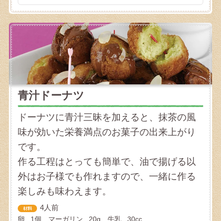
青汁ドーナツ
ドーナツに青汁三昧を加えると、抹茶の風
味が効いた栄養満点のお菓子の出来上がり
です。
作る工程はとっても簡単で、油で揚げる以
外はお子様でも作れますので、一緒に作る
楽しみも味わえます。
4人前
卵...1個 マーガリン...20g 牛乳...30cc