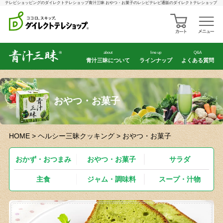
テレビショッピングのダイレクトテレショップ青汁三昧 おやつ・お菓子のレシピテレビ通販のダイレクトテレショップ
about
line up
Q&A
青汁三昧について
ラインナップ
よくある質問
おやつ・お菓子
HOME
>
ヘルシー三昧クッキング
> おやつ・お菓子
おかず・おつまみ
おやつ・お菓子
サラダ
主食
ジャム・調味料
スープ・汁物