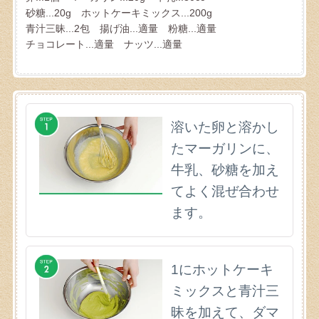
砂糖...20g ホットケーキミックス...200g
青汁三昧...2包 揚げ油...適量 粉糖...適量
チョコレート...適量 ナッツ...適量
溶いた卵と溶かし
たマーガリンに、
牛乳、砂糖を加え
てよく混ぜ合わせ
ます。
1にホットケーキ
ミックスと青汁三
昧を加えて、ダマ